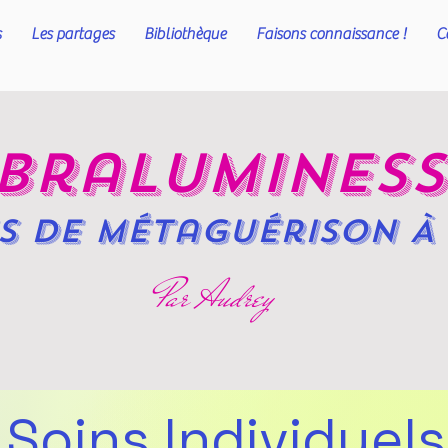
s
Les partages
Bibliothèque
Faisons connaissance !
C
b
ralumines
s de
métaguérison À 
Par Audrey
Soins Individuels